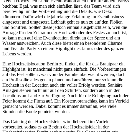
Neben Hochzeiten ist die Eventlocation auch noch für andere Partys
buchbar. Egal, was man sich einfallen lässt, das Team wird sich
bereitwillig um die Vorbereitung und die Details, wie Deko
kümmern. Dafür wird die jahrelange Erfahrung im Eventbusiness
eingesetzt und umgesetzt. Lebhaft geht es nun zu auf den Flößen
und Schiffen. Sollten diese jedoch einmal ausgebucht sein, weil die
Anfrage für den Zeitraum der Hochzeit oder des Festes zu hoch ist,
so kann man auf eine Eventlocation direkt an der Spree und am
Wasser ausweichen. Auch diese bietet einen besonderen Charme
und lässt die Party zu einem Highlight des Jahres oder des ganzen
Lebens werden.
Eine Hochzeitslocation Berlin zu finden, die für das Brautpaar ein
Highlight ist, ist manchmal nicht ganz einfach. Die Vorbereitungen
auf das Fest sollten zwar von der Familie überwacht werden, doch
ein Profi sollte alles genau planen und ausführen, nur so kann die
Hochzeit in der Location auch ein voller Erfolg werden. Sanitäre
Anlagen stehen nicht nur auf den Schiffen, sondern auch in den
Locations an Land zur Verfügung. Auch für die Reinigung nach der
Feier kommt die Firma auf. Ein Kostenvoranschlag kann im Vorfeld
gemacht werden. Dabei kommt es immer darauf an, wie viele
Stunden die Boote gemietet werden.
Das Catering der Hochzeitsfeier wird liebevoll im Vorfeld
vorbereitet, sodass es zu Beginn der Hochzeitsfeier in der