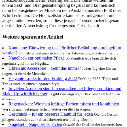
Hochzeitslocation Berlin essfertig steht. Die Gäste werden mit
einem Sekt- und Orangensaftempfang begrüßt und können sich
dann bei ausgelassener Musik an dem Ausblick aus dem Floß oder
Schiff erfreuen. Die Hochzeitstorte kann selbst mitgebracht und
angeschnitten werden, so ist diese je nach Themenhochzeit genau
die richtige Abwechslung für die gesamte Gesellschaft.
Weitere spannende Artikel
Kann eine Tätowierung nach örtlicher Betäubung durchgeführt
werden?
Oftmals scheut man sich vor einer Tätowierung, die derzeit sehr...
Nagellack zur optimalen Pflege
So ziemlich jede Frau dürfte sich
regelmäßig mit ihren Nägeln...
Uhren als Accessoire – Geht das immer?
Jeden Tag eine Uhr zu
tragen, ist für viele Menschen...
Elegante Looks für den Frühling 2022
Frühling 2022: Tipps und
Tricks rund um einen eleganten Style...
In vielen Aspekten sind Luxusmarken bei Pflegeprodukten und
Make Up wirklich besser
Es gibt eine angeregte Diskussion im Netz – in
diversen...
Regenjacken: Wie man kräftige Farben mischt und kombiniert
Wer sich auch bei regnerischem Wetter vor die Tür wagen...
Gesichtsöl – für ein besseres Hautbild für jeden
Öle fürs Gesicht
pflegen besonders zur kalten Jahreszeit reichhaltig. Doch...
Nagelset – Nägel selbst stylen
Obwohl die Qualität der kosmetischen